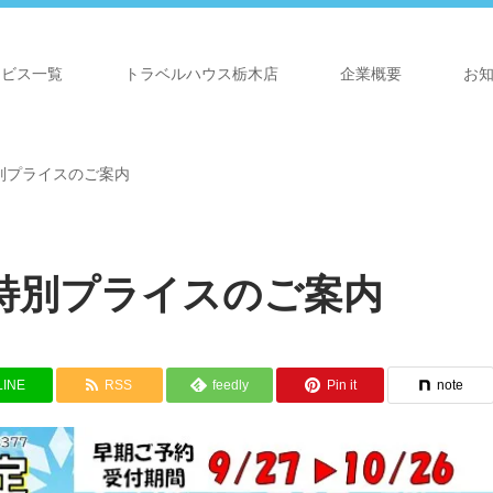
ービス一覧
トラベルハウス栃木店
企業概要
お
別プライスのご案内
特別プライスのご案内
LINE
RSS
feedly
Pin it
note