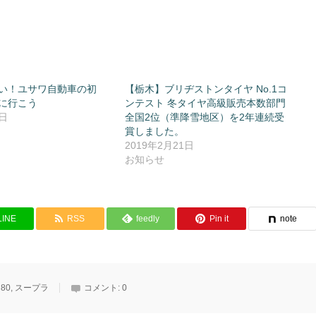
い！ユサワ自動車の初
【栃木】ブリヂストンタイヤ No.1コ
に行こう
ンテスト 冬タイヤ高級販売本数部門
9日
全国2位（準降雪地区）を2年連続受
賞しました。
2019年2月21日
お知らせ
LINE
RSS
feedly
Pin it
note
,
80
,
スープラ
コメント:
0