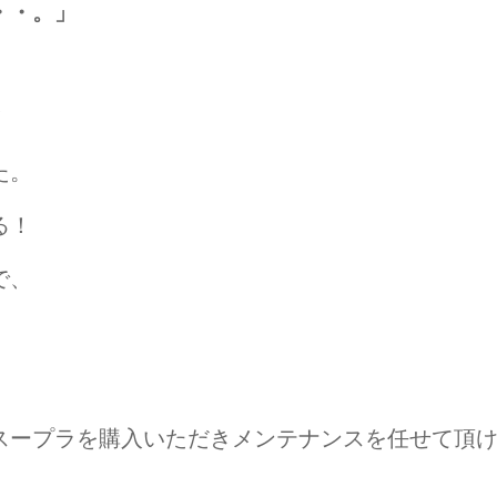
・・。」
！
た。
る！
で、
スープラを購入いただきメンテナンスを任せて頂