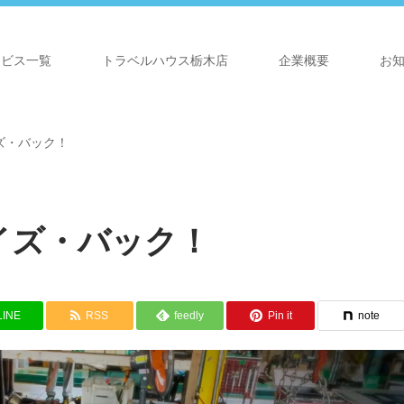
ービス一覧
トラベルハウス栃木店
企業概要
お
ズ・バック！
イズ・バック！
LINE
RSS
feedly
Pin it
note