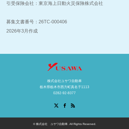
引受保険会社：東京海上日動火災保険株式会社
募集文書番号：26TC-000406
2026年3月作成
株式会社ユサワ自動車
栃木県栃木市西方町真名子1113
0282-92-8377
X
Facebook
RSS
©
株式会社 ユサワ自動車
. All Rights Reserved.